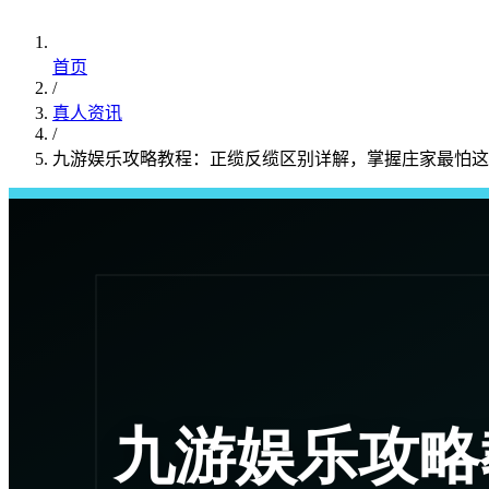
首页
/
真人资讯
/
九游娱乐攻略教程：正缆反缆区别详解，掌握庄家最怕这