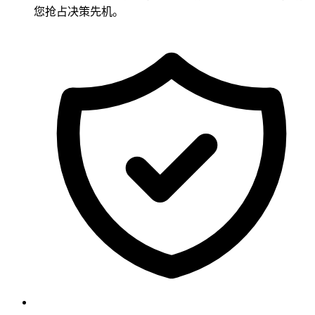
您抢占决策先机。