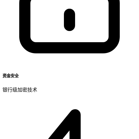
资金安全
银行级加密技术