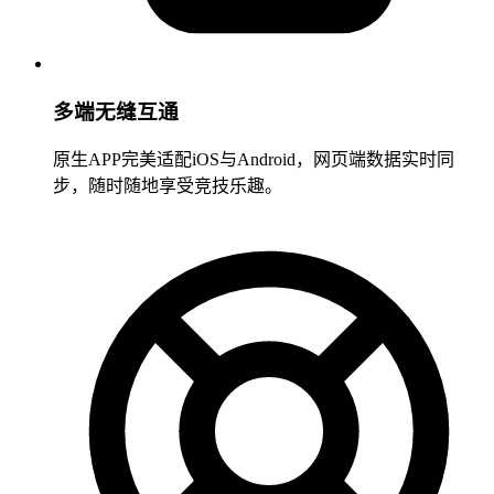
多端无缝互通
原生APP完美适配iOS与Android，网页端数据实时同
步，随时随地享受竞技乐趣。