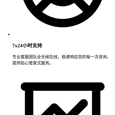
7x24小时支持
专业客服团队全天候在线，极速响应您的每一次咨询，
提供贴心管家式服务。