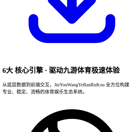
6大
核心引擎 · 驱动九游体育极速体验
从底层数据到前端交互，JiuYouWangYeBanRuKou 全方位构建
专业、稳定、流畅的体育娱乐生态系统。