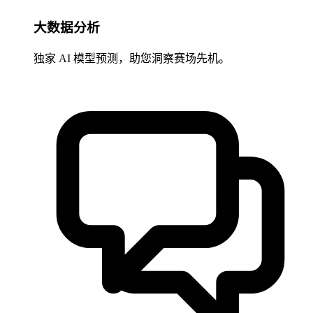
大数据分析
独家 AI 模型预测，助您洞察赛场先机。