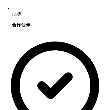
128家
合作伙伴